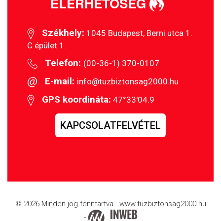
ELÉRHETŐSÉG
Székhely:
1045 Budapest, Berni utca 1.
C épület 1.
Telefon:
(00-36-1) 370-0107
E-mail:
info@tuzbiztonsag2000.hu
GPS koordináta:
47°33'04.9
KAPCSOLATFELVÉTEL
© 2026 Minden jog fenntartva - www.tuzbiztonsag2000.hu
-