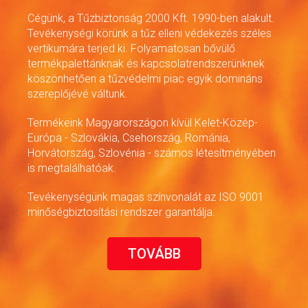
Cégünk, a Tűzbiztonság 2000 Kft. 1990-ben alakult.
Tevékenységi körünk a tűz elleni védekezés széles
vertikumára terjed ki. Folyamatosan bővülő
termékpalettánknak és kapcsolatrendszerünknek
köszönhetően a tűzvédelmi piac egyik domináns
szereplőjévé váltunk.
Termékeink Magyarországon kívül Kelet-Közép-
Európa - Szlovákia, Csehország, Románia,
Horvátország, Szlovénia - számos létesítményében
is megtalálhatóak.
Tevékenységünk magas színvonalát az ISO 9001
minőségbiztosítási rendszer garantálja.
TOVÁBB