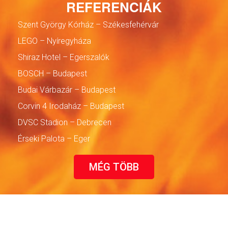
REFERENCIÁK
Szent György Kórház – Székesfehérvár
LEGO – Nyíregyháza
Shiraz Hotel – Egerszalók
BOSCH – Budapest
Budai Várbazár – Budapest
Corvin 4 Irodaház – Budapest
DVSC Stadion – Debrecen
Érseki Palota – Eger
MÉG TÖBB