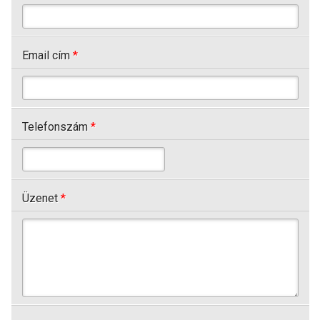
Email cím
*
Telefonszám
*
Üzenet
*