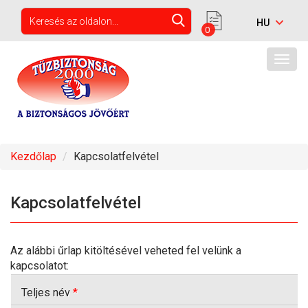
0
Togg
navig
Kezdőlap
Kapcsolatfelvétel
Kapcsolatfelvétel
Az alábbi űrlap kitöltésével veheted fel velünk a
kapcsolatot:
Teljes név
*