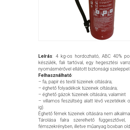
Leírás
: 4 kg-os hordozható, ABC 40% porr
készülék, fali tartóval, egy hegesztési varra
nyomásmérővel ellátott biztonsági szeleppel
Felhasználható
:
– fa, papír és textil tüzeinek oltására;
– éghető folyadékok tüzeinek oltására;
– éghető gázok tüzeinek oltására, valamint
– villamos feszültség alatt lévő vezetékek 
ig).
Éghető fémek tüzeinek oltására nem alkalma
Tárolása falra szerelhető függesztővel, 
fémszekrényben, illetve műanyag boxban ol