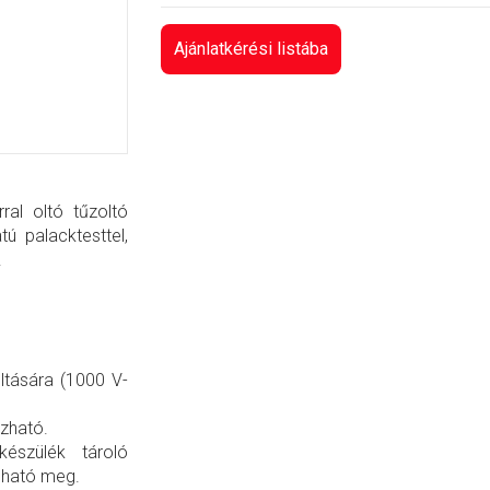
Ajánlatkérési listába
al oltó tűzoltó
tú palacktesttel,
.
oltására (1000 V-
zható.
készülék tároló
dható meg.