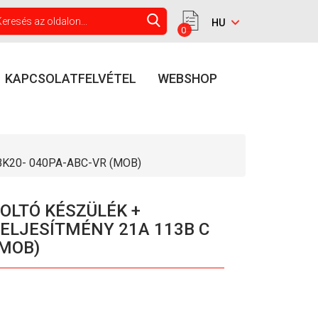
0
KAPCSOLATFELVÉTEL
WEBSHOP
K20- 040PA-ABC-VR (MOB)
ZOLTÓ KÉSZÜLÉK +
ELJESÍTMÉNY 21A 113B C
(MOB)