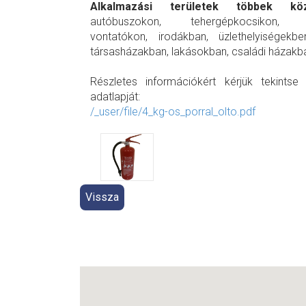
Alkalmazási területek többek k
autóbuszokon, tehergépkocsikon, 
vontatókon, irodákban, üzlethelyiségekbe
társasházakban, lakásokban, családi házakb
Részletes információkért kérjük tekint
adatlapját:
/_user/file/4_kg-os_porral_olto.pdf
Vissza