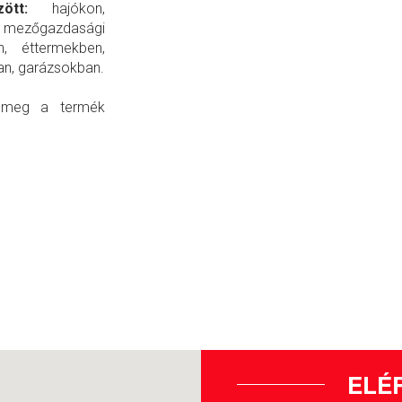
özött:
hajókon,
mezőgazdasági
n, éttermekben,
an, garázsokban.
se meg a termék
ELÉ