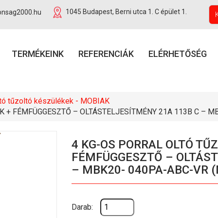
onsag2000.hu
1045 Budapest, Berni utca 1. C épület 1.
TERMÉKEINK
REFERENCIÁK
ELÉRHETŐSÉG
ltó tűzoltó készülékek - MOBIAK
K + FÉMFÜGGESZTŐ – OLTÁSTELJESÍTMÉNY 21A 113B C – MB
4 KG-OS PORRAL OLTÓ TŰ
FÉMFÜGGESZTŐ – OLTÁST
– MBK20- 040PA-ABC-VR 
Darab: