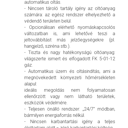
automatikus oltás.
- Nincsen tároló tartály igény az oltóanyag
számára: az egész rendszer elhelyezhető a
védendő területen belül.
- Opcionálisan elérhető nyomáskapcsolós
változatban is, ami lehetővé teszi a
jeltovábbítást más jelzőegységekre (pl.
hangjelző, sziréna stb.).
- Tiszta és nagy hatékonyságú oltóanyag:
világszerte ismert és elfogadott FK 5-01-12
gáz.
- Automatikus üzem és oltásindítás, ami a
megnövekedett környezeti hőmérsékleten
alapul:
ideális megoldás nem folyamatosan
ellenőrzött vagy nem látható területek,
eszközök védelmére.
- Teljesen önálló rendszer: „24/7” módban,
bármilyen energiaforrás nélkül.
- Nincsen karbantartási igény a teljes
élettartam alatt = zéró karbantartási költség.