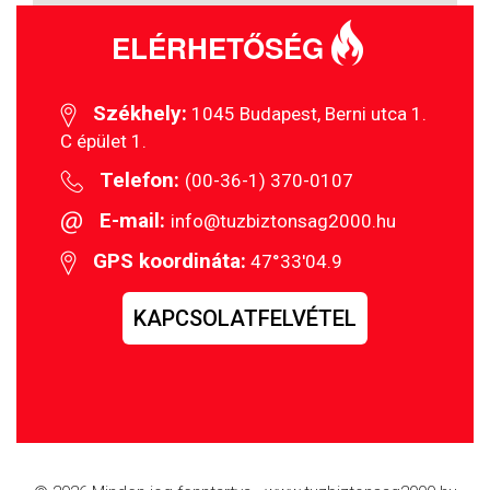
ELÉRHETŐSÉG
Székhely:
1045 Budapest, Berni utca 1.
C épület 1.
Telefon:
(00-36-1) 370-0107
E-mail:
info@tuzbiztonsag2000.hu
GPS koordináta:
47°33'04.9
KAPCSOLATFELVÉTEL