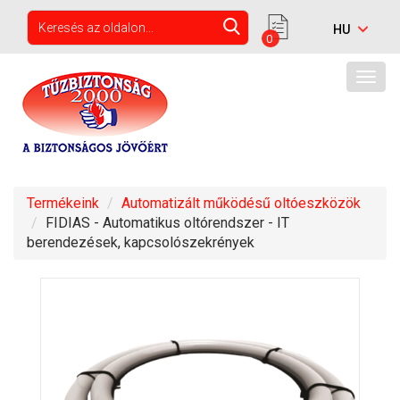
0
Togg
navig
Termékeink
Automatizált működésű oltóeszközök
FIDIAS - Automatikus oltórendszer - IT
berendezések, kapcsolószekrények