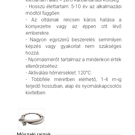
- Hosszú élettartam: 5-10 év az alkalmazási
módtól függően.
- Az oltásnak nincsen káros hatása a
környezetre vagy az éppen ott lévő
emberekre.
- Nagyon egyszerű beszerelés: semmilyen
képzés vagy gyakorlat nem szükséges
hozzá.
- Nyomásmérőt tartalmaz a mindenkori érték
ellenőrzéséhez.
- Aktiválási hőmérséklet: 120°C.
- Többféle méretben elérhető, 1-4 m-ig
terjedő hosszban, alap és nyomáskapcsolós
kivitelben.
Műszaki rajzok