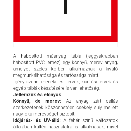
A habosított műanyag tábla (leggyakrabban
habosított PVC lemez) egy könnyű, merev anyag,
amelyet széles körben alkalmaznak a kiváló
megmunkálhatósága és tartóssága miatt.
Igény szerint menekülési tervek, kiürítési tervek és
egyéb táblák készítésére is van lehetőség.
Jellemzők és előnyök
Könnyű, de merev:
Az anyag zárt cellás
szerkezetének köszönhetően csekély súly mellett
nagyfokú merevséget biztosít.
Időjárás- és UV-álló:
A fehér színű változatok
általában kültéri használatra is alkalmasak, mivel