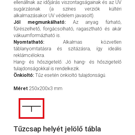
ellenállnak az időjárás viszontagságainak és az UV
sugárzásnak (a színes verziók kültéri
alkalmazásakor UV védelem javasolt).
Jól megmunkálható:
Az anyag fúrható,
fűrészelhető, forgácsolható, ragasztható és akár
vákuumformázható is.
Nyomtatható:
Alkalmas közvetlen
táblanyomtatásra és szitázásra, így ideális
reklámcélokra.
Hang- és hőszigetelő: Jó hang- és hőszigetelő
tulajdonságokkal is rendelkezik.
Önkioltó:
Tűz esetén önkioltó tulajdonságú.
Méret
250x200x3 mm
Tűzcsap helyét jelölő tábla