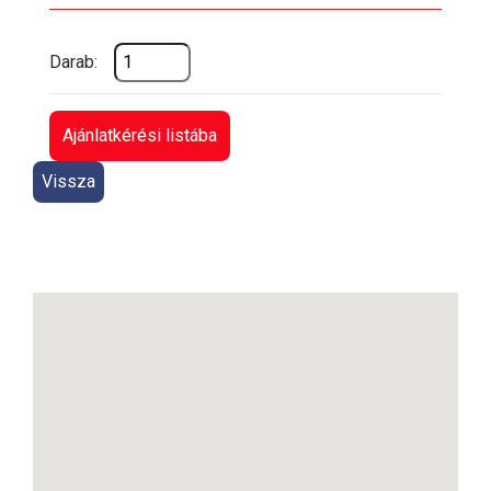
Darab:
Ajánlatkérési listába
Vissza