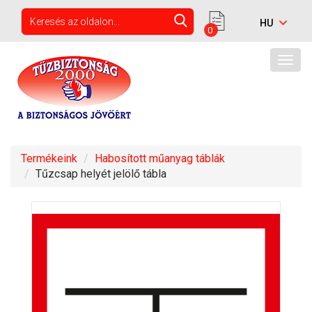
0
Togg
navig
Termékeink
Habosított műanyag táblák
Tűzcsap helyét jelölő tábla