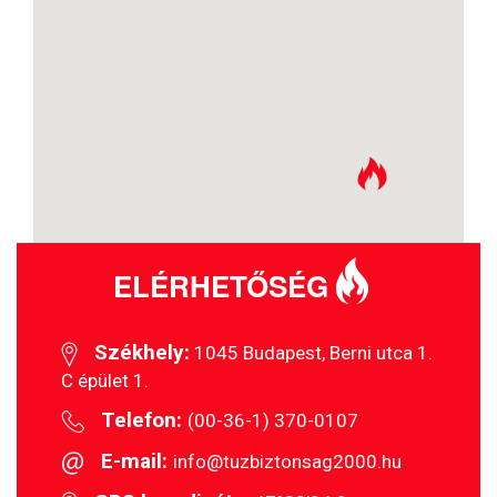
ELÉRHETŐSÉG
Székhely:
1045 Budapest, Berni utca 1.
C épület 1.
Telefon:
(00-36-1) 370-0107
E-mail:
info@tuzbiztonsag2000.hu