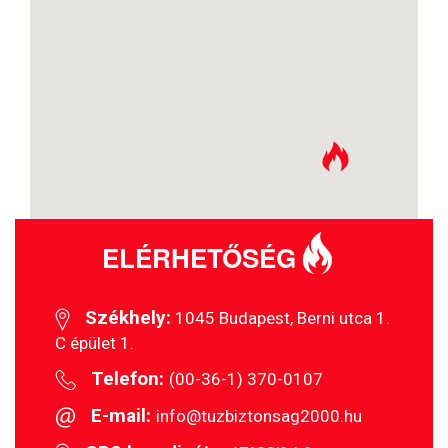
ELÉRHETŐSÉG
Székhely:
1045 Budapest, Berni utca 1.
C épület 1.
Telefon:
(00-36-1) 370-0107
E-mail:
info@tuzbiztonsag2000.hu