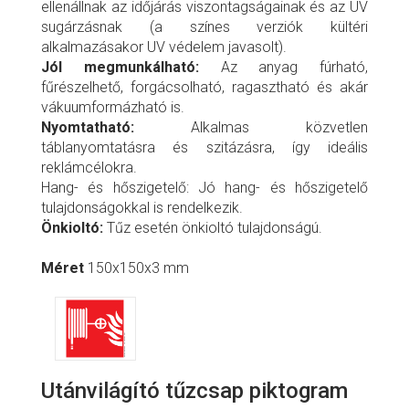
ellenállnak az időjárás viszontagságainak és az UV
sugárzásnak (a színes verziók kültéri
alkalmazásakor UV védelem javasolt).
Jól megmunkálható:
Az anyag fúrható,
fűrészelhető, forgácsolható, ragasztható és akár
vákuumformázható is.
Nyomtatható:
Alkalmas közvetlen
táblanyomtatásra és szitázásra, így ideális
reklámcélokra.
Hang- és hőszigetelő: Jó hang- és hőszigetelő
tulajdonságokkal is rendelkezik.
Önkioltó:
Tűz esetén önkioltó tulajdonságú.
Méret
150x150x3 mm
Utánvilágító tűzcsap piktogram