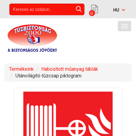
0
Togg
navig
Termékeink
Habosított műanyag táblák
Utánvilágító tűzcsap piktogram