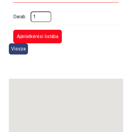
Darab:
Ajánlatkérési listába
Vissza