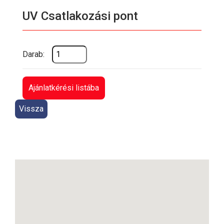
UV Csatlakozási pont
Darab:
Ajánlatkérési listába
Vissza