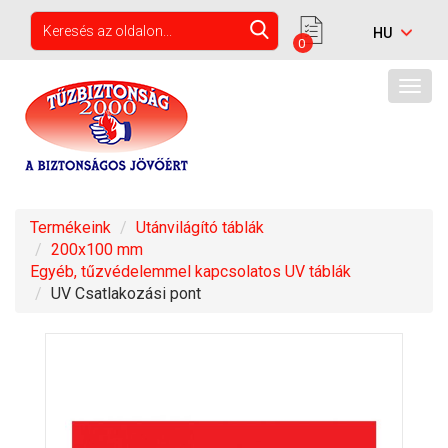
0
Togg
navig
Termékeink
Utánvilágító táblák
200x100 mm
Egyéb, tűzvédelemmel kapcsolatos UV táblák
UV Csatlakozási pont