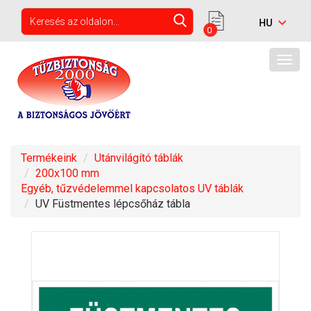
0
Togg
navig
Termékeink
Utánvilágító táblák
200x100 mm
Egyéb, tűzvédelemmel kapcsolatos UV táblák
UV Füstmentes lépcsőház tábla