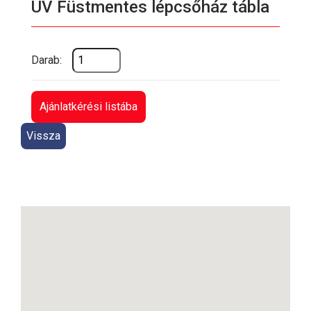
UV Füstmentes lépcsőház tábla
Darab:
Ajánlatkérési listába
Vissza