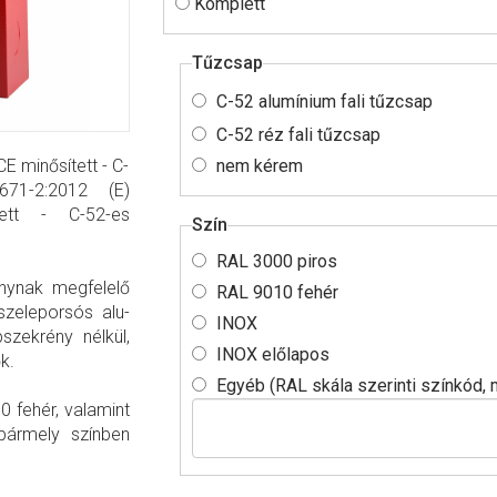
Komplett
Tűzcsap
C-52 alumínium fali tűzcsap
C-52 réz fali tűzcsap
E minősített - C-
nem kérem
671-2:2012 (E)
ett - C-52-es
Szín
sapszekrény.
RAL 3000 piros
nynak megfelelő
RAL 9010 fehér
szeleporsós alu-
INOX
szekrény nélkül,
INOX előlapos
s szerelhetők.
Egyéb (RAL skála szerinti színkód
0 fehér, valamint
bármely színben