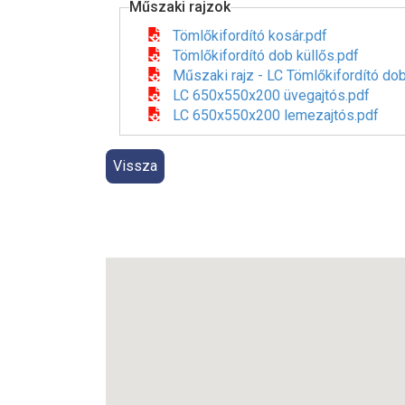
Műszaki rajzok
Tömlőkifordító kosár.pdf
Tömlőkifordító dob küllős.pdf
Műszaki rajz - LC Tömlőkifordító dob
LC 650x550x200 üvegajtós.pdf
LC 650x550x200 lemezajtós.pdf
Vissza