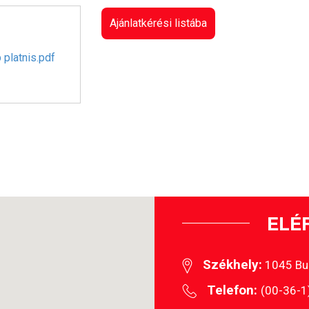
Ajánlatkérési listába
 platnis.pdf
ELÉ
Székhely:
1045 Buda
Telefon:
(00-36-