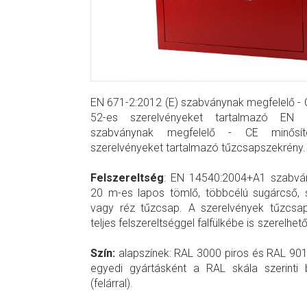
EN 671-2:2012 (E) szabványnak megfelelő - C
52-es szerelvényeket tartalmazó EN 
szabványnak megfelelő - CE minősít
szerelvényeket tartalmazó tűzc
Felszereltség
: EN 14540:2004+A1 szabvá
20 m-es lapos tömlő, többcélú sugárcső, 
vagy réz tűzcsap. A szerelvények tűzcsap
teljes felszereltséggel falfülkébe i
Szín:
alapszínek: RAL 3000 piros és RAL 901
egyedi gyártásként a RAL skála szerinti 
(felárral).