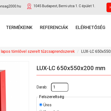
onsag2000.hu
1045 Budapest, Berni utca 1. C épület 1.
TERMÉKEINK
REFERENCIÁK
ELÉRHETŐSÉG
 lapos tömlővel szerelt tűzcsaprendszerek
LUX-LC 650x55
LUX-LC 650x550x200 mm
Darab:
Felszereltség
Üres