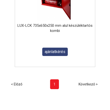
LUX-LCK 735x650x250 mm alul készüléktartós
kombi
ajánlatkérés
< Előző
1
Következő >