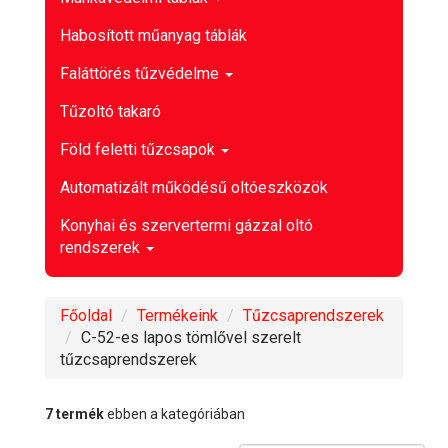
Habosított műanyag táblák
Faláttörés tűzvédelme
Tűzoltó takaró
Föld feletti tűzcsapok
Automatizált működésű oltóeszközök
Konyhai és szervertermi gázzal oltó
rendszerek
Főoldal
Termékeink
Tűzcsaprendszerek
C-52-es lapos tömlővel szerelt
tűzcsaprendszerek
7 termék
ebben a kategóriában