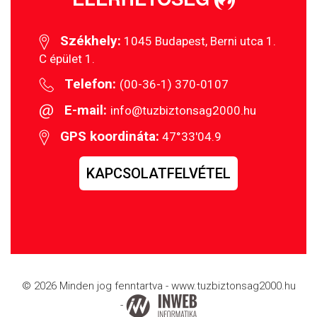
Székhely:
1045 Budapest, Berni utca 1.
C épület 1.
Telefon:
(00-36-1) 370-0107
E-mail:
info@tuzbiztonsag2000.hu
GPS koordináta:
47°33'04.9
KAPCSOLATFELVÉTEL
© 2026 Minden jog fenntartva - www.tuzbiztonsag2000.hu
-