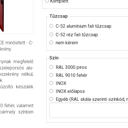
Komplett
Tűzcsap
C-52 alumínium fali tűzcsap
C-52 réz fali tűzcsap
E minősített - C-
nem kérem
krény.
Szín
nynak megfelelő
RAL 3000 piros
szeleporsós alu-
szekrény nélkül,
RAL 9010 fehér
k.
INOX
tűzoltó készülék
INOX előlapos
Egyéb (RAL skála szerinti színkód
0 fehér, valamint
bármely színben