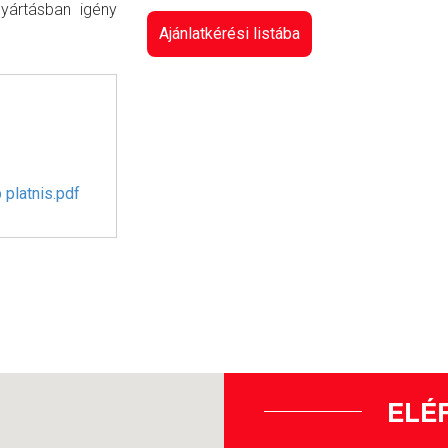
gyártásban igény
Ajánlatkérési listába
 platnis.pdf
ELÉ