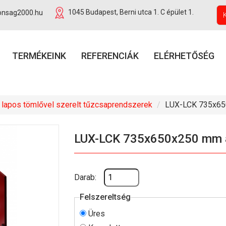
onsag2000.hu
1045 Budapest, Berni utca 1. C épület 1.
TERMÉKEINK
REFERENCIÁK
ELÉRHETŐSÉG
 lapos tömlővel szerelt tűzcsaprendszerek
LUX-LCK 735x650
LUX-LCK 735x650x250 mm al
Darab:
Felszereltség
Üres