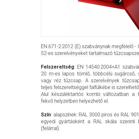
EN 671-2:2012 (E) szabványnak megfelelő - C
52-es szerelvényeket tartalmazó tűzcsapsze
Felszereltség
: EN 14540:2004+A1 szabvá
20 m-es lapos tömlő, többcélú sugárcső, 
vagy réz tűzcsap. A szerelvények tűzcsap
teljes felszereltséggel falfülkébe is szerelhető
Alul készüléktartós kombi változatban a 
fekvő helyzetben helyezhető el.
Szín
: alapszínek: RAL 3000 piros és RAL 901
egyedi gyártásként a RAL skála szerinti 
(felárral).