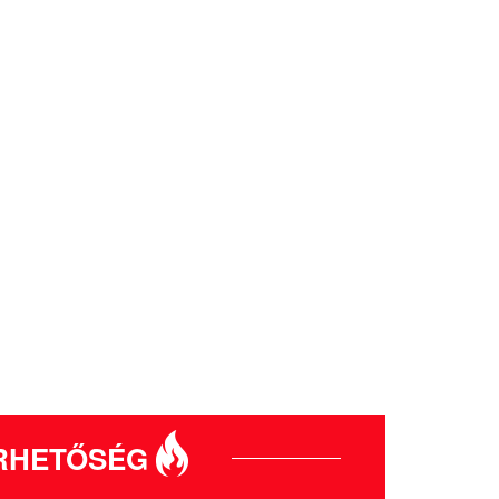
RHETŐSÉG