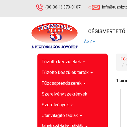
(00-36-1) 370-0107
info@tuzbizt
CÉGISMERTETŐ
ÁSZF
Főo
Tűzoltó készülékek
Tűzoltó készülék tartók
1 ter
Tűzcsaprendszerek
Szerelvényszekrények
Szerelvények
Utánvilágító táblák
Munkavédelmi táblák