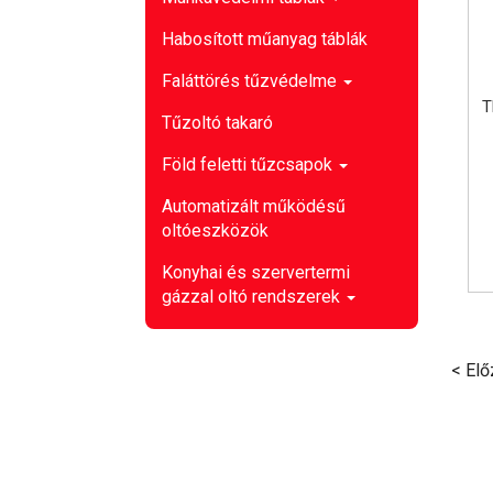
Habosított műanyag táblák
Faláttörés tűzvédelme
T
Tűzoltó takaró
Föld feletti tűzcsapok
Automatizált működésű
oltóeszközök
Konyhai és szervertermi
gázzal oltó rendszerek
< Elő