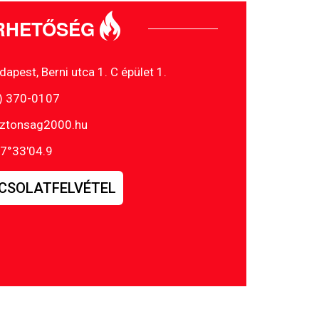
RHETŐSÉG
pest, Berni utca 1. C épület 1.
1) 370-0107
iztonsag2000.hu
7°33'04.9
CSOLATFELVÉTEL