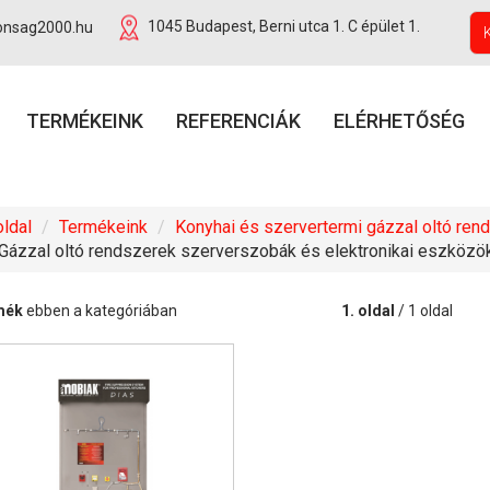
onsag2000.hu
1045 Budapest, Berni utca 1. C épület 1.
TERMÉKEINK
REFERENCIÁK
ELÉRHETŐSÉG
ldal
Termékeink
Konyhai és szervertermi gázzal oltó ren
Gázzal oltó rendszerek szerverszobák és elektronikai eszköz
mék
ebben a kategóriában
1. oldal
/ 1 oldal