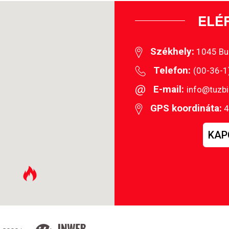
ELÉ
Székhely:
1045 Buda
Telefon:
(00-36-
E-mail:
info@tuzb
GPS koordináta:
4
KAP