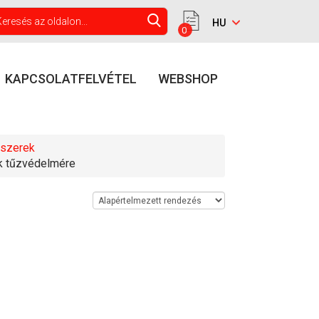
0
KAPCSOLATFELVÉTEL
WEBSHOP
dszerek
ök tűzvédelmére