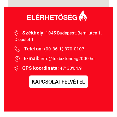
ELÉRHETŐSÉG
Székhely:
1045 Budapest, Berni utca 1.
C épület 1.
Telefon:
(00-36-1) 370-0107
E-mail:
info@tuzbiztonsag2000.hu
GPS koordináta:
47°33'04.9
KAPCSOLATFELVÉTEL