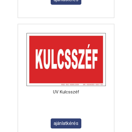
UV Kulcsszéf
ajánlatkérés