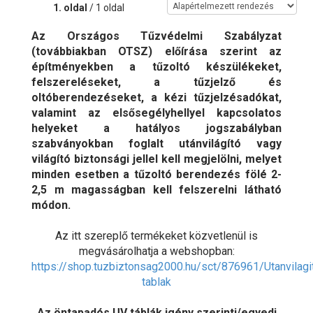
1. oldal
/ 1 oldal
Az Országos Tűzvédelmi Szabályzat
(továbbiakban OTSZ) előírása szerint az
építményekben a tűzoltó készülékeket,
felszereléseket, a tűzjelző és
oltóberendezéseket, a kézi tűzjelzésadókat,
valamint az elsősegélyhellyel kapcsolatos
helyeket a hatályos jogszabályban
szabványokban foglalt utánvilágító vagy
világító biztonsági jellel kell megjelölni, melyet
minden esetben a tűzoltó berendezés fölé 2-
2,5 m magasságban kell felszerelni látható
módon.
Az itt szereplő termékeket közvetlenül is
megvásárolhatja a webshopban:
https://shop.tuzbiztonsag2000.hu/sct/876961/Utanvilagi
tablak
Az öntapadós UV táblák igény szerinti/egyedi