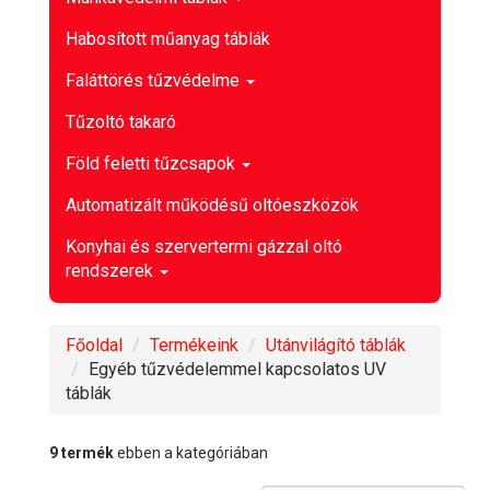
Habosított műanyag táblák
Faláttörés tűzvédelme
Tűzoltó takaró
Föld feletti tűzcsapok
Automatizált működésű oltóeszközök
Konyhai és szervertermi gázzal oltó
rendszerek
Főoldal
Termékeink
Utánvilágító táblák
Egyéb tűzvédelemmel kapcsolatos UV
táblák
9 termék
ebben a kategóriában