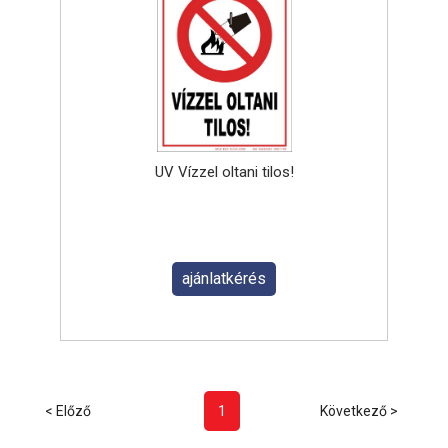
UV Vízzel oltani tilos!
ajánlatkérés
< Előző
1
Következő >