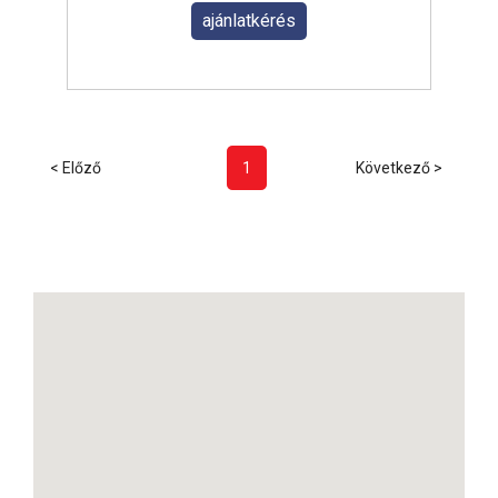
ajánlatkérés
< Előző
1
Következő >