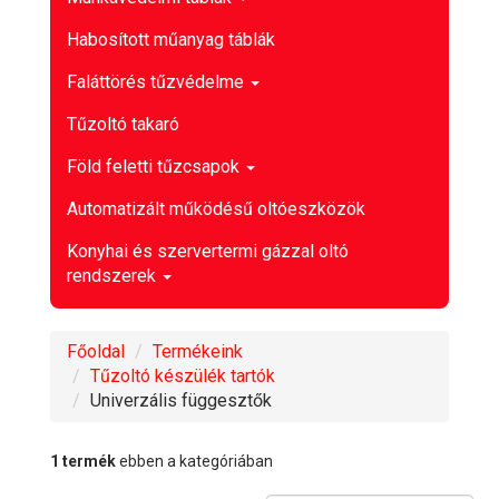
Habosított műanyag táblák
Faláttörés tűzvédelme
Tűzoltó takaró
Föld feletti tűzcsapok
Automatizált működésű oltóeszközök
Konyhai és szervertermi gázzal oltó
rendszerek
Főoldal
Termékeink
Tűzoltó készülék tartók
Univerzális függesztők
1 termék
ebben a kategóriában