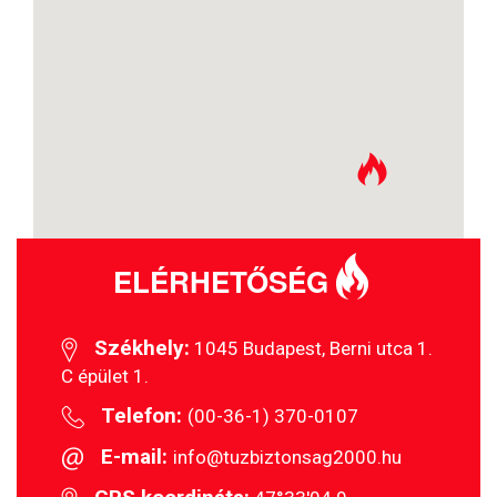
ELÉRHETŐSÉG
Székhely:
1045 Budapest, Berni utca 1.
C épület 1.
Telefon:
(00-36-1) 370-0107
E-mail:
info@tuzbiztonsag2000.hu