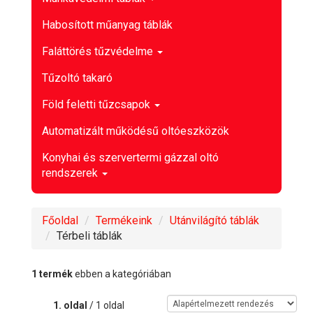
Habosított műanyag táblák
Faláttörés tűzvédelme
Tűzoltó takaró
Föld feletti tűzcsapok
Automatizált működésű oltóeszközök
Konyhai és szervertermi gázzal oltó
rendszerek
Főoldal
Termékeink
Utánvilágító táblák
Térbeli táblák
1 termék
ebben a kategóriában
1. oldal
/ 1 oldal