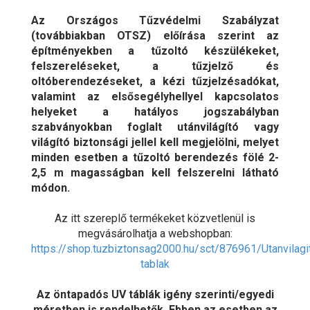
Az Országos Tűzvédelmi Szabályzat
(továbbiakban OTSZ) előírása szerint az
építményekben a tűzoltó készülékeket,
felszereléseket, a tűzjelző és
oltóberendezéseket, a kézi tűzjelzésadókat,
valamint az elsősegélyhellyel kapcsolatos
helyeket a hatályos jogszabályban
szabványokban foglalt utánvilágító vagy
világító biztonsági jellel kell megjelölni, melyet
minden esetben a tűzoltó berendezés fölé 2-
2,5 m magasságban kell felszerelni látható
módon.
Az itt szereplő termékeket közvetlenül is
megvásárolhatja a webshopban:
https://shop.tuzbiztonsag2000.hu/sct/876961/Utanvilagi
tablak
Az öntapadós UV táblák igény szerinti/egyedi
méretben is rendelhetők. Ebben az esetben az