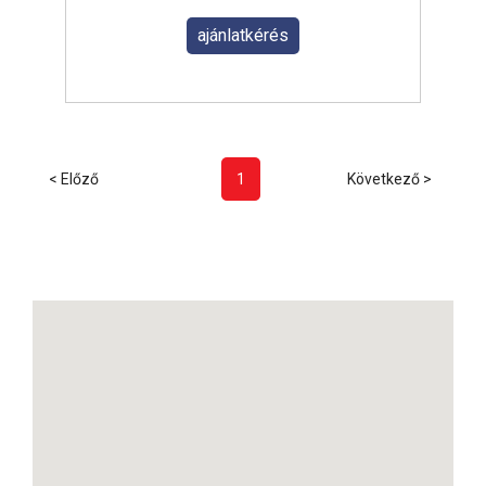
ajánlatkérés
< Előző
1
Következő >