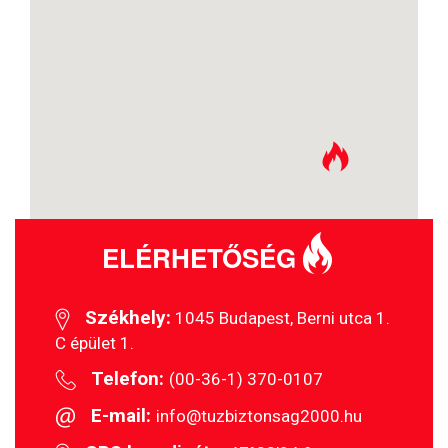
ELÉRHETŐSÉG
Székhely:
1045 Budapest, Berni utca 1.
C épület 1.
Telefon:
(00-36-1) 370-0107
E-mail:
info@tuzbiztonsag2000.hu