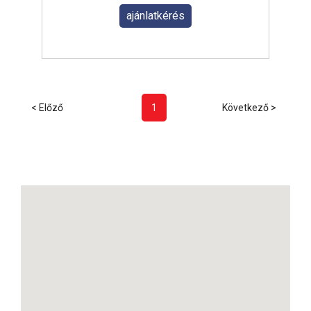
ajánlatkérés
< Előző
1
Következő >