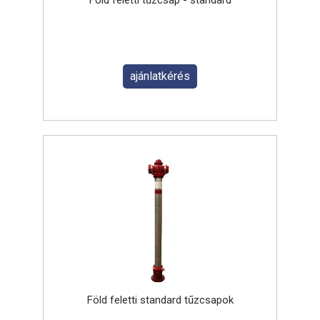
Föld feletti tűzcsap - standard
ajánlatkérés
Föld feletti standard tűzcsapok