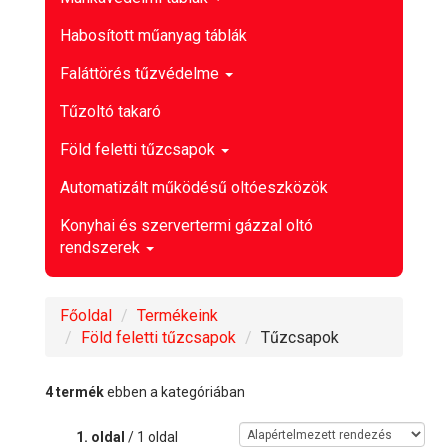
Habosított műanyag táblák
Faláttörés tűzvédelme
Tűzoltó takaró
Föld feletti tűzcsapok
Automatizált működésű oltóeszközök
Konyhai és szervertermi gázzal oltó
rendszerek
Főoldal
Termékeink
Föld feletti tűzcsapok
Tűzcsapok
4 termék
ebben a kategóriában
1. oldal
/ 1 oldal