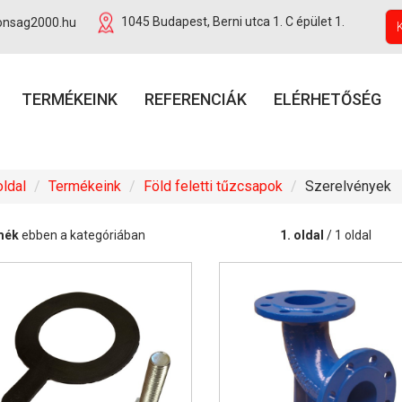
onsag2000.hu
1045 Budapest, Berni utca 1. C épület 1.
TERMÉKEINK
REFERENCIÁK
ELÉRHETŐSÉG
ldal
Termékeink
Föld feletti tűzcsapok
Szerelvények
mék
ebben a kategóriában
1. oldal
/ 1 oldal