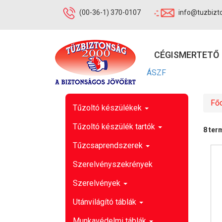
(00-36-1) 370-0107
info@tuzbizt
CÉGISMERTETŐ
ÁSZF
Főo
Tűzoltó készülékek
Tűzoltó készülék tartók
8 ter
Tűzcsaprendszerek
Szerelvényszekrények
Szerelvények
Utánvilágító táblák
Munkavédelmi táblák