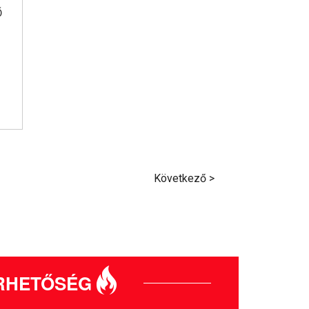
Ő
Következő >
RHETŐSÉG