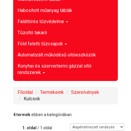
Habosított műanyag táblák
Faláttörés tűzvédelme
Tűzoltó takaró
Föld feletti tűzcsapok
Automatizált működésű oltóeszközök
Konyhai és szervertermi gázzal oltó
rendszerek
Főoldal
Termékeink
Szerelvények
Kulcsok
4 termék
ebben a kategóriában
1. oldal
/ 1 oldal