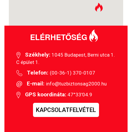
ELÉRHETŐSÉG
Székhely:
1045 Budapest, Berni utca 1.
C épület 1.
Telefon:
(00-36-1) 370-0107
E-mail:
info@tuzbiztonsag2000.hu
GPS koordináta:
47°33'04.9
KAPCSOLATFELVÉTEL