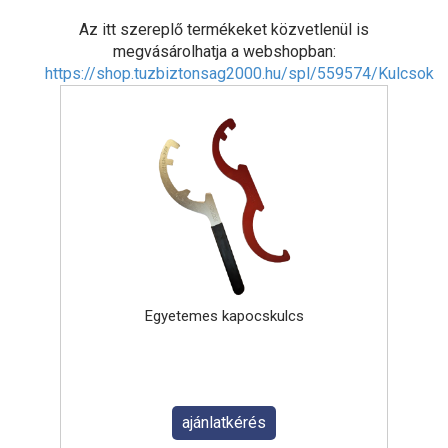
Az itt szereplő termékeket közvetlenül is
megvásárolhatja a webshopban:
https://shop.tuzbiztonsag2000.hu/spl/559574/Kulcsok
Egyetemes kapocskulcs
ajánlatkérés