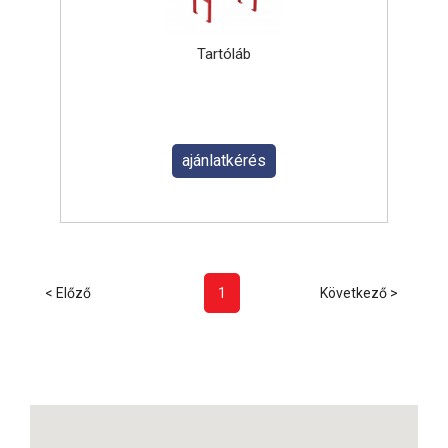
Tartóláb
ajánlatkérés
< Előző
1
Következő >