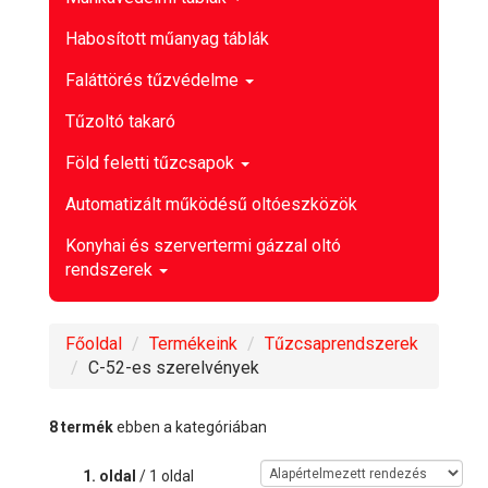
Habosított műanyag táblák
Faláttörés tűzvédelme
Tűzoltó takaró
Föld feletti tűzcsapok
Automatizált működésű oltóeszközök
Konyhai és szervertermi gázzal oltó
rendszerek
Főoldal
Termékeink
Tűzcsaprendszerek
C-52-es szerelvények
8 termék
ebben a kategóriában
1. oldal
/ 1 oldal