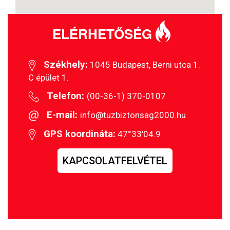
ELÉRHETŐSÉG
Székhely:
1045 Budapest, Berni utca 1.
C épület 1.
Telefon:
(00-36-1) 370-0107
E-mail:
info@tuzbiztonsag2000.hu
GPS koordináta:
47°33'04.9
KAPCSOLATFELVÉTEL