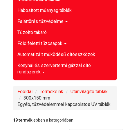
Habosított műanyag táblák
Faláttörés tűzvédelme
Tűzoltó takaró
Föld feletti tűzcsapok
Automatizált működésű oltóeszközök
Konyhai és szervertermi gázzal oltó
rendszerek
Főoldal
Termékeink
Utánvilágító táblák
300x150 mm
Egyéb, tűzvédelemmel kapcsolatos UV táblák
19 termék
ebben a kategóriában