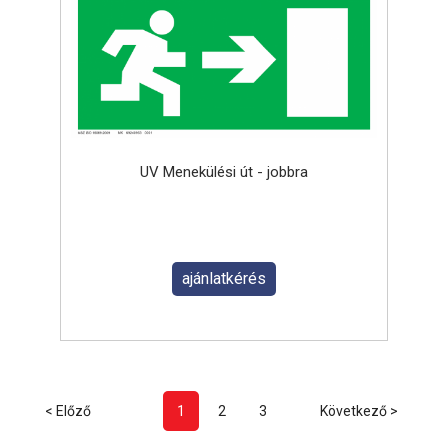
UV Menekülési út - jobbra
ajánlatkérés
< Előző
1
2
3
Következő >