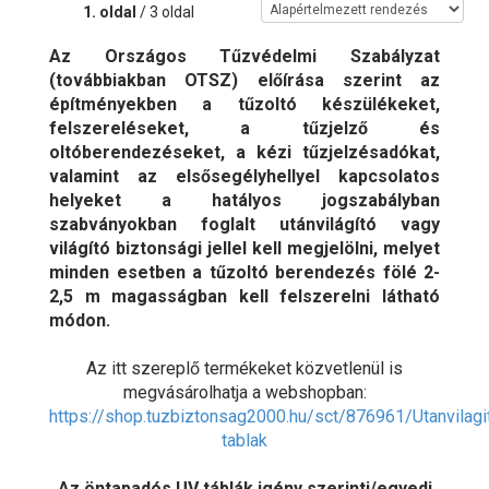
1. oldal
/ 3 oldal
Az Országos Tűzvédelmi Szabályzat
(továbbiakban OTSZ) előírása szerint az
építményekben a tűzoltó készülékeket,
felszereléseket, a tűzjelző és
oltóberendezéseket, a kézi tűzjelzésadókat,
valamint az elsősegélyhellyel kapcsolatos
helyeket a hatályos jogszabályban
szabványokban foglalt utánvilágító vagy
világító biztonsági jellel kell megjelölni, melyet
minden esetben a tűzoltó berendezés fölé 2-
2,5 m magasságban kell felszerelni látható
módon.
Az itt szereplő termékeket közvetlenül is
megvásárolhatja a webshopban:
https://shop.tuzbiztonsag2000.hu/sct/876961/Utanvilagi
tablak
Az öntapadós UV táblák igény szerinti/egyedi