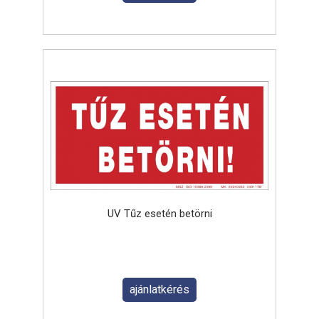
UV Tűz esetén betörni
ajánlatkérés