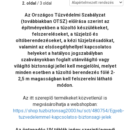
2. oldal
/ 3 oldal
Az Országos Tűzvédelmi Szabályzat
(továbbiakban OTSZ) előírása szerint az
építményekben a tűzoltó készülékeket,
felszereléseket, a tűzjelző és
oltóberendezéseket, a kézi tűzjelzésadókat,
valamint az elsősegélyhellyel kapcsolatos
helyeket a hatályos jogszabályban
szabványokban foglalt utánvilágító vagy
világító biztonsági jellel kell megjelölni, melyet
minden esetben a tűzoltó berendezés fölé 2-
2,5 m magasságban kell felszerelni látható
módon.
Az itt szereplő termékeket közvetlenül is
megvásárolhatja a webshopban:
https://shop.tuzbiztonsag2000.hu/sct/480754/Egyeb-
tuzvedelemmel-kapcsolatos-biztonsagi-jelek
Az öntapadós UV táblák igény szerinti/egyedi