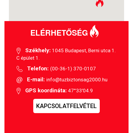
ELÉRHETŐSÉG
Székhely:
1045 Budapest, Berni utca 1.
C épület 1.
Telefon:
(00-36-1) 370-0107
E-mail:
info@tuzbiztonsag2000.hu
GPS koordináta:
47°33'04.9
KAPCSOLATFELVÉTEL