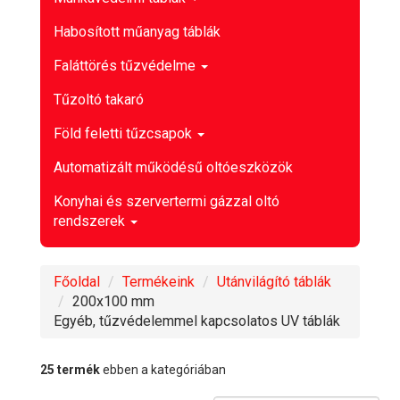
Habosított műanyag táblák
Faláttörés tűzvédelme
Tűzoltó takaró
Föld feletti tűzcsapok
Automatizált működésű oltóeszközök
Konyhai és szervertermi gázzal oltó
rendszerek
Főoldal
Termékeink
Utánvilágító táblák
200x100 mm
Egyéb, tűzvédelemmel kapcsolatos UV táblák
25 termék
ebben a kategóriában