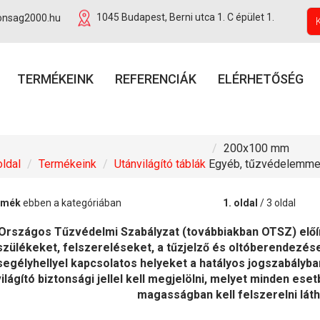
onsag2000.hu
1045 Budapest, Berni utca 1. C épület 1.
TERMÉKEINK
REFERENCIÁK
ELÉRHETŐSÉG
200x100 mm
ldal
Termékeink
Utánvilágító táblák
Egyéb, tűzvédelemmel
rmék
ebben a kategóriában
1. oldal
/ 3 oldal
Országos Tűzvédelmi Szabályzat (továbbiakban OTSZ) előír
zülékeket, felszereléseket, a tűzjelző és oltóberendezések
segélyhellyel kapcsolatos helyeket a hatályos jogszabályba
világító biztonsági jellel kell megjelölni, melyet minden es
magasságban kell felszerelni lát