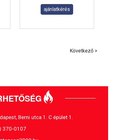
ajánlatkérés
Következő >
RHETŐSÉG
pest, Berni utca 1. C épület 1.
1) 370-0107