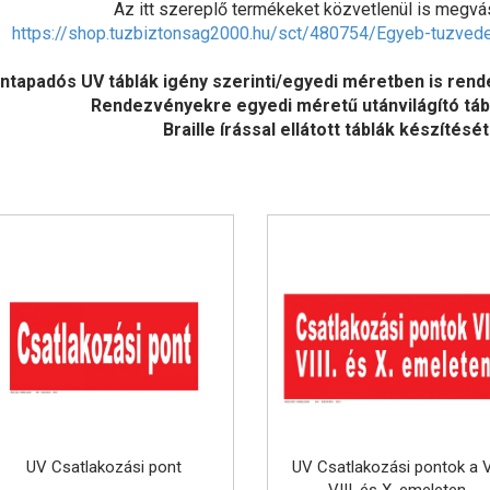
Az itt szereplő termékeket közvetlenül is megvá
https://shop.tuzbiztonsag2000.hu/sct/480754/Egyeb-tuzvede
ntapadós UV táblák igény szerinti/egyedi méretben is rend
Rendezvényekre egyedi méretű utánvilágító táblá
Braille írással ellátott táblák készítését
UV Csatlakozási pont
UV Csatlakozási pontok a V