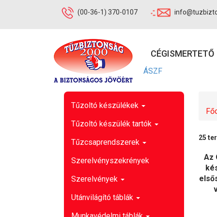
(00-36-1) 370-0107
info@tuzbizt
CÉGISMERTETŐ
ÁSZF
Tűzoltó készülékek
Főo
Tűzoltó készülék tartók
25 te
Tűzcsaprendszerek
Az 
Szerelvényszekrények
kés
első
Szerelvények
Utánvilágító táblák
Munkavédelmi táblák