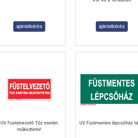
VIII. és X. emeleten
ajánlatkérés
ajánlatkérés
UV Füstelvezető Tűz esetén
UV Füstmentes lépcsőház tá
működtetni!