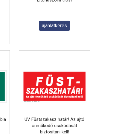
Eltorlaszolni tilos!
ajánlatkérés
bla
UV Füstszakasz határ! Az ajtó
önműködő csukódását
biztosítani kell!