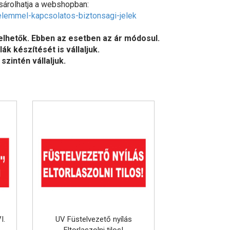
sárolhatja a webshopban:
lemmel-kapcsolatos-biztonsagi-jelek
elhetők. Ebben az esetben az ár módosul.
k készítését is vállaljuk.
 szintén vállaljuk.
I.
UV Füstelvezető nyílás