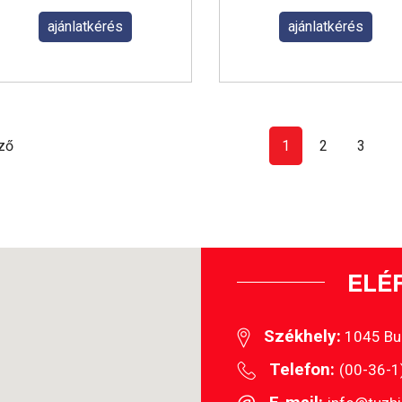
ajánlatkérés
ajánlatkérés
ző
1
2
3
ELÉ
Székhely:
1045 Buda
Telefon:
(00-36-