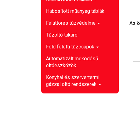
Habosított műanyag táblák
Faláttörés tűzvédelme
Az ö
Tűzoltó takaró
Föld feletti tűzcsapok
Automatizált működésű
oltóeszközök
Konyhai és szervertermi
gázzal oltó rendszerek